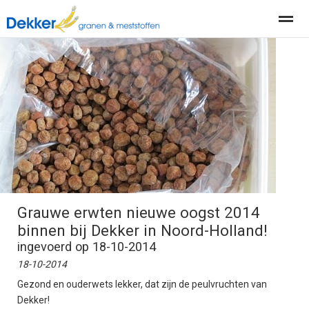
Producten
Diensten
Actueel
Organisatie
Home
Nieuws
Locatie
Contact
Pag
Grauwe erwten nieuwe oogst 2014
binnen bij Dekker in Noord-Holland!
ingevoerd op 18-10-2014
18-10-2014
Gezond en ouderwets lekker, dat zijn de peulvruchten van
Dekker!