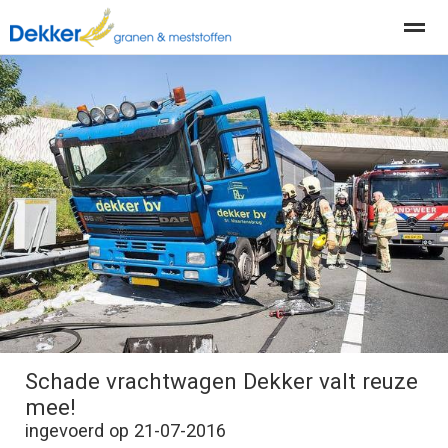
Producten
Diensten
Actueel
Organisatie
Home
Nieuws
Locatie
Contact
Pag
Schade vrachtwagen Dekker valt reuze
mee!
ingevoerd op 21-07-2016