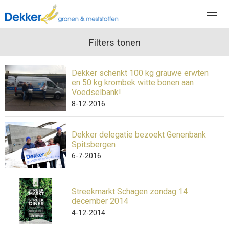
Producten
Diensten
Filters tonen
Actueel
Organisatie
Dekker schenkt 100 kg grauwe erwten
en 50 kg krombek witte bonen aan
Home
Nieuws
Locatie
Contact
Pag
Voedselbank!
8-12-2016
Dekker delegatie bezoekt Genenbank
Spitsbergen
6-7-2016
Streekmarkt Schagen zondag 14
december 2014
4-12-2014