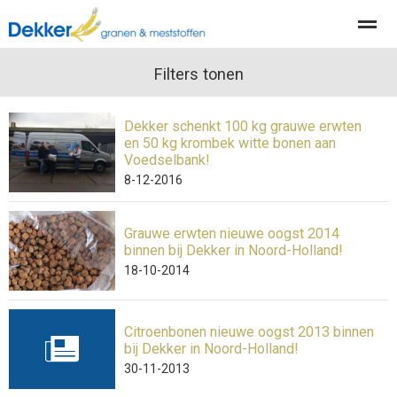
Producten
Diensten
Filters tonen
Actueel
Organisatie
Dekker schenkt 100 kg grauwe erwten
en 50 kg krombek witte bonen aan
Home
Nieuws
Locatie
Contact
Pag
Voedselbank!
8-12-2016
Grauwe erwten nieuwe oogst 2014
binnen bij Dekker in Noord-Holland!
18-10-2014
Citroenbonen nieuwe oogst 2013 binnen
bij Dekker in Noord-Holland!
30-11-2013