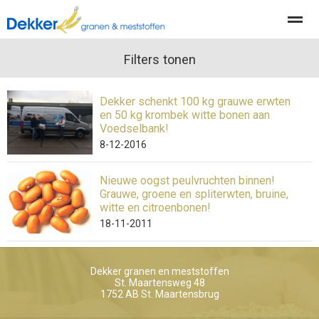
Producten
Diensten
Filters tonen
Actueel
Organisatie
Dekker schenkt 100 kg grauwe erwten
en 50 kg krombek witte bonen aan
Home
Nieuws
Locatie
Contact
Pag
Voedselbank!
8-12-2016
Nieuwe oogst peulvruchten binnen!
Grauwe, groene en spliterwten, bruine,
witte en citroenbonen!
18-11-2011
Dekker granen en meststoffen
St. Maartensweg 48
1752 AB
St. Maartensbrug