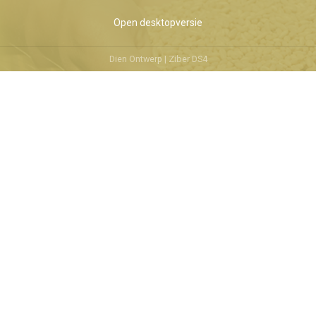
Open desktopversie
Dien Ontwerp |
Ziber DS4