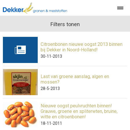
Producten
Diensten
Filters tonen
Actueel
Organisatie
Citroenbonen nieuwe oogst 2013 binnen
Home
Nieuws
Locatie
Contact
Pag
bij Dekker in Noord-Holland!
30-11-2013
Last van groene aanslag, algen en
mossen?
28-5-2013
Nieuwe oogst peulvruchten binnen!
Grauwe, groene en spliterwten, bruine,
witte en citroenbonen!
18-11-2011