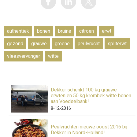
authentiek
bonen
bruine
citroen
erwt
gezond
grauwe
groene
peulvrucht
spliterwt
vleesvervanger
witte
Dekker schenkt 100 kg grauwe
erwten en 50 kg krombek witte bonen
aan Voedselbank!
8-12-2016
Peulvruchten nieuwe oogst 2016 bij
Dekker in Noord-Holland!