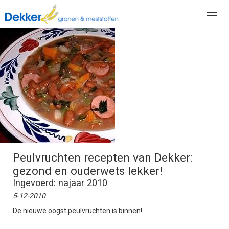
Producten
Diensten
Actueel
Organisatie
Home
Nieuws
Locatie
Contact
Pag
Peulvruchten recepten van Dekker:
gezond en ouderwets lekker!
Ingevoerd: najaar 2010
5-12-2010
De nieuwe oogst peulvruchten is binnen!