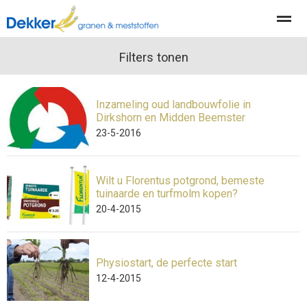
Producten
Diensten
Filters tonen
Actueel
Organisatie
Inzameling oud landbouwfolie in
Home
Nieuws
Locatie
Contact
Pag
Dirkshorn en Midden Beemster
23-5-2016
Wilt u Florentus potgrond, bemeste
tuinaarde en turfmolm kopen?
20-4-2015
Physiostart, de perfecte start
12-4-2015