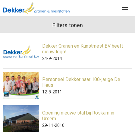
Producten
Diensten
Filters tonen
Actueel
Organisatie
Dekker Granen en Kunstmest BV heeft
Home
Nieuws
Locatie
Contact
Pag
nieuw logo!
24-9-2014
Personeel Dekker naar 100-jarige De
Heus
12-8-2011
Opening nieuwe stal bij Roskam in
Ursem
29-11-2010