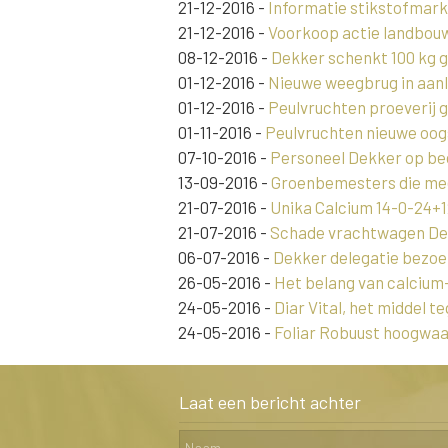
21-12-2016
-
Informatie stikstofmark
21-12-2016
-
Voorkoop actie landbouw
08-12-2016
-
Dekker schenkt 100 kg 
01-12-2016
-
Nieuwe weegbrug in aanl
01-12-2016
-
Peulvruchten proeverij 
01-11-2016
-
Peulvruchten nieuwe oogs
07-10-2016
-
Personeel Dekker op bed
13-09-2016
-
Groenbemesters die mee
21-07-2016
-
Unika Calcium 14-0-24+12
21-07-2016
-
Schade vrachtwagen Dek
06-07-2016
-
Dekker delegatie bezo
26-05-2016
-
Het belang van calcium
24-05-2016
-
Diar Vital, het middel t
24-05-2016
-
Foliar Robuust hoogwaa
Laat een bericht achter