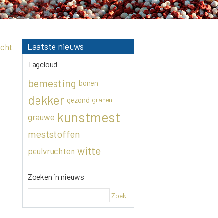
Laatste nieuws
icht
Tagcloud
bemesting
bonen
dekker
gezond
granen
kunstmest
grauwe
meststoffen
witte
peulvruchten
Zoeken in nieuws
Zoek