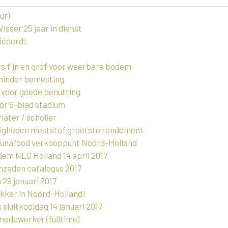
ur)
sser 25 jaar in dienst
iceerd!
 fijn en grof voor weerbare bodem
 minder bemesting
t voor goede benutting
ór 6-blad stadium
later / scholier
digheden meststof grootste rendement
aunafood verkooppunt Noord-Holland
m NLG Holland 14 april 2017
nzaden catalogus 2017
29 januari 2017
ekker in Noord-Holland!
luitkooldag 14 januari 2017
medewerker (fulltime)