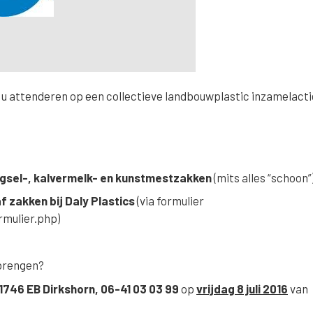
u attenderen op een collectieve landbouwplastic inzamelacti
agsel-, kalvermelk- en kunstmestzakken
(mits alles “schoon”
f zakken bij Daly Plastics
(via formulier
rmulier.php)
 brengen?
 1746 EB Dirkshorn, 06-41 03 03 99
op
vrijd
ag 8 juli 2016
van