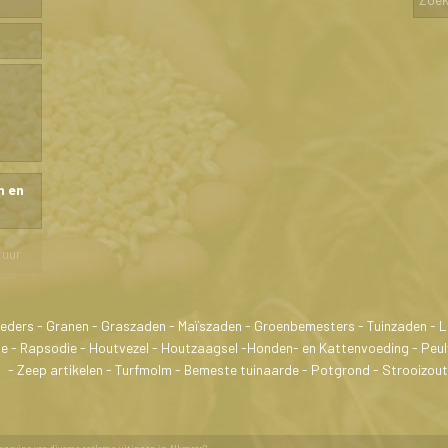
n en
eders - Granen - Graszaden - Maïszaden - Groenbemesters - Tuinzaden -
ose - Rapsodie - Houtvezel - Houtzaagsel -Honden- en Kattenvoeding - Peu
- Zeep artikelen - Turfmolm - Bemeste tuinaarde - Potgrond - Strooizout