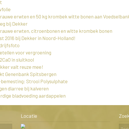
t
folie
grauwe erwten en 50 kg krombek witte bonen aan Voedselban
eg bij Dekker
grauwe erwten, citroenbonen en witte krombek bonen
t 2016 bij Dekker in Noord-Holland!
rijfsfoto
tellen voor vergroening
CaO in sluitkool
ker valt reuze mee!
ekt Genenbank Spitsbergen
-bemesting: Strooi Polysulphate
egen diarree bij kalveren
rdige bladvoeding aardappelen
Locatie
Zoe