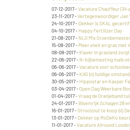
07-12-2017
-
Vacature Chauffeur (34 u
23-11-2017
-
Vertegenwoordiger Jan Vi
24-10-2017
-
Dekker is SKAL gecertif
04-10-2017
-
Happy Fertilizer Day
21-08-2017
-
NLG Mix Groenbemesters
15-08-2017
-
Meer eiwit en gras met
08-08-2017
-
Klaver in grasland zorg
22-06-2017
-
N-bijbemesting maïs vó
06-06-2017
-
Vacature voor schoolver
06-06-2017
-
KAS bij huidige omstan
30-05-2017
-
Hippostar en Kasper F
03-04-2017
-
Open Dag Weerbare Bode
01-04-2017
-
Vraag de Oranjeband tui
24-01-2017
-
Bloemrijk Schagen 28 en 
16-01-2017
-
Strooizout te koop bij D
13-01-2017
-
Dekker op RoDeKo beurs s
11-01-2017
-
Vacature Allround Loods