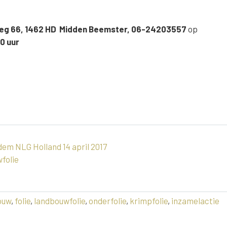
nweg 66, 1462 HD Midden Beemster, 06-24203557
op
00 uur
m NLG Holland 14 april 2017
folie
ouw
,
folie
,
landbouwfolie
,
onderfolie
,
krimpfolie
,
inzamelactie