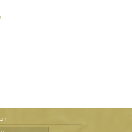
k!
ken