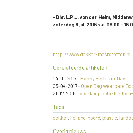
- Dhr. L.P.J. van der Helm, Midde
zaterdag
9
juli 2016
van
09.00 – 16.
http://www.dekker-meststoffen.nl
Gerelateerde artikelen
04-10-2017
-
Happy Fertilizer Day
03-04-2017
-
Open Dag Weerbare Bode
21-12-2016
-
Voorkoop actie landbouw
Tags
dekker
,
holland
,
noord
,
plastic
,
landb
Overig nieuws