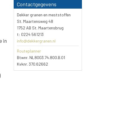
Contactgegevens
Dekker granen en meststoffen
St. Maartensweg 48
1752 AB St. Maartensbrug
t: 0224 561213
e in
info@dekkergranen.nl
Routeplanner
Btwnr. NL8003.74.800.B.01
Kvknr. 370.62662
)