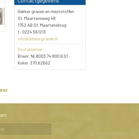
Contactgegevens
Dekker granen en meststoffen
St. Maartensweg 48
1752 AB St. Maartensbrug
t: 0224 561213
info@dekkergranen.nl
Routeplanner
Btwnr. NL8003.74.800.B.01
Kvknr. 370.62662
eer
ken