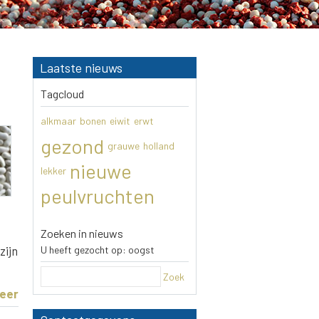
Laatste nieuws
Tagcloud
alkmaar
bonen
eiwit
erwt
gezond
grauwe
holland
nieuwe
lekker
peulvruchten
Zoeken in nieuws
U heeft gezocht op: oogst
zijn
Zoek
eer