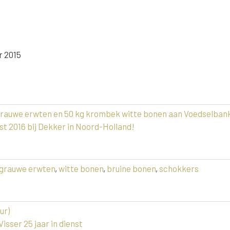
r 2015
grauwe erwten en 50 kg krombek witte bonen aan Voedselban
t 2016 bij Dekker in Noord-Holland!
grauwe erwten
,
witte bonen
,
bruine bonen
,
schokkers
ur)
sser 25 jaar in dienst