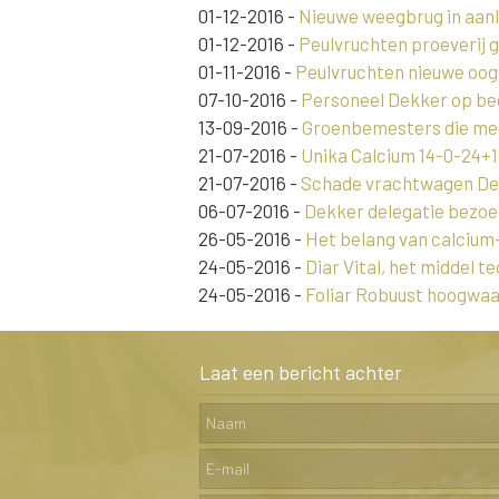
01-12-2016
-
Nieuwe weegbrug in aanl
01-12-2016
-
Peulvruchten proeverij 
01-11-2016
-
Peulvruchten nieuwe oogs
07-10-2016
-
Personeel Dekker op bed
13-09-2016
-
Groenbemesters die mee
21-07-2016
-
Unika Calcium 14-0-24+12
21-07-2016
-
Schade vrachtwagen Dek
06-07-2016
-
Dekker delegatie bezo
26-05-2016
-
Het belang van calcium
24-05-2016
-
Diar Vital, het middel t
24-05-2016
-
Foliar Robuust hoogwaa
Laat een bericht achter