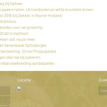
eg bij Dekker
grauwe erwten, citroenbonen en witte krombek bonen
t 2016 bij Dekker in Noord-Holland!
rijfsfoto
tellen voor vergroening
CaO in sluitkool
ker valt reuze mee!
ekt Genenbank Spitsbergen
-bemesting: Strooi Polysulphate
egen diarree bij kalveren
rdige bladvoeding aardappelen
Locatie
Zoe