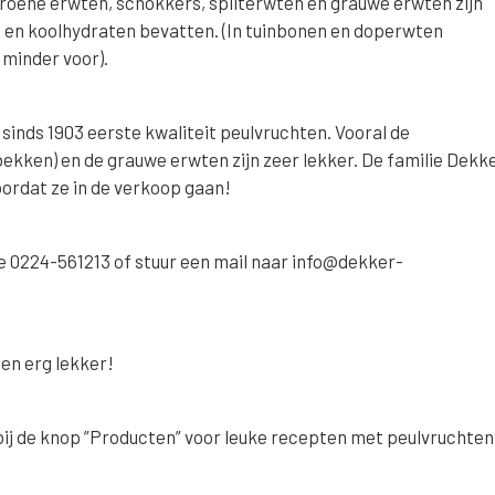
groene erwten, schokkers, spliterwten en grauwe erwten zijn
n en koolhydraten bevatten. (In tuinbonen en doperwten
minder voor).
sinds 1903 eerste kwaliteit peulvruchten. Vooral de
kken) en de grauwe erwten zijn zeer lekker. De familie Dekk
oordat ze in de verkoop gaan!
e 0224-561213 of stuur een mail naar info@dekker-
en erg lekker!
ij de knop ”Producten” voor leuke recepten met peulvruchten