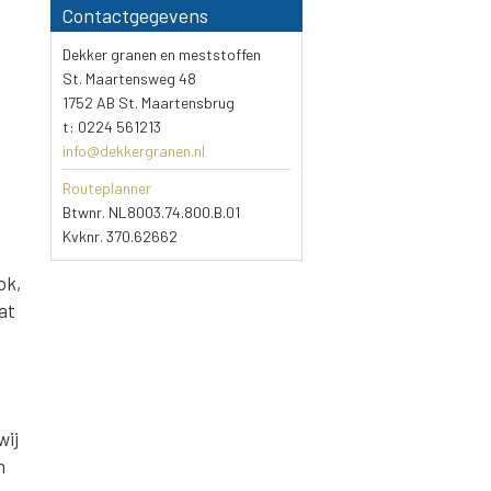
Contactgegevens
Dekker granen en meststoffen
St. Maartensweg 48
1752 AB St. Maartensbrug
t: 0224 561213
info@dekkergranen.nl
Routeplanner
Btwnr. NL8003.74.800.B.01
Kvknr. 370.62662
ok,
at
wij
n