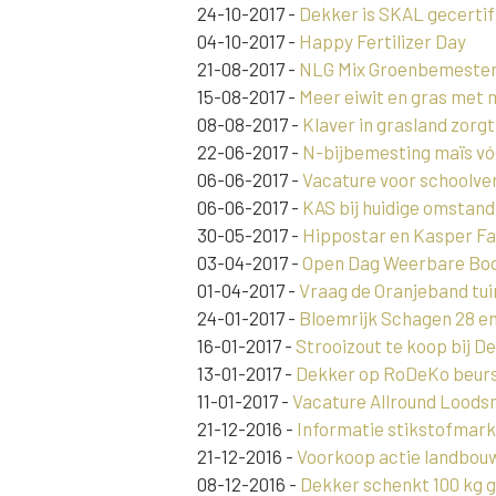
24-10-2017
-
Dekker is SKAL gecertif
04-10-2017
-
Happy Fertilizer Day
21-08-2017
-
NLG Mix Groenbemesters
15-08-2017
-
Meer eiwit en gras met
08-08-2017
-
Klaver in grasland zorg
22-06-2017
-
N-bijbemesting maïs vó
06-06-2017
-
Vacature voor schoolver
06-06-2017
-
KAS bij huidige omstan
30-05-2017
-
Hippostar en Kasper F
03-04-2017
-
Open Dag Weerbare Bode
01-04-2017
-
Vraag de Oranjeband tui
24-01-2017
-
Bloemrijk Schagen 28 en 
16-01-2017
-
Strooizout te koop bij D
13-01-2017
-
Dekker op RoDeKo beurs s
11-01-2017
-
Vacature Allround Loods
21-12-2016
-
Informatie stikstofmark
21-12-2016
-
Voorkoop actie landbouw
08-12-2016
-
Dekker schenkt 100 kg 