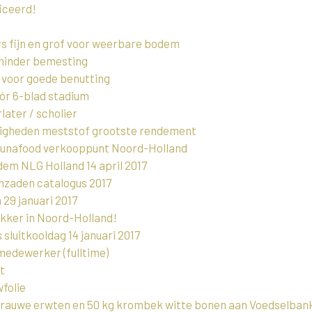
iceerd!
 fijn en grof voor weerbare bodem
 minder bemesting
t voor goede benutting
ór 6-blad stadium
later / scholier
digheden meststof grootste rendement
aunafood verkooppunt Noord-Holland
m NLG Holland 14 april 2017
nzaden catalogus 2017
29 januari 2017
ekker in Noord-Holland!
luitkooldag 14 januari 2017
medewerker (fulltime)
t
folie
grauwe erwten en 50 kg krombek witte bonen aan Voedselban