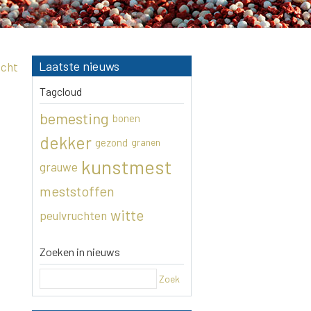
Laatste nieuws
icht
Tagcloud
bemesting
bonen
dekker
gezond
granen
kunstmest
grauwe
meststoffen
witte
peulvruchten
Zoeken in nieuws
Zoek