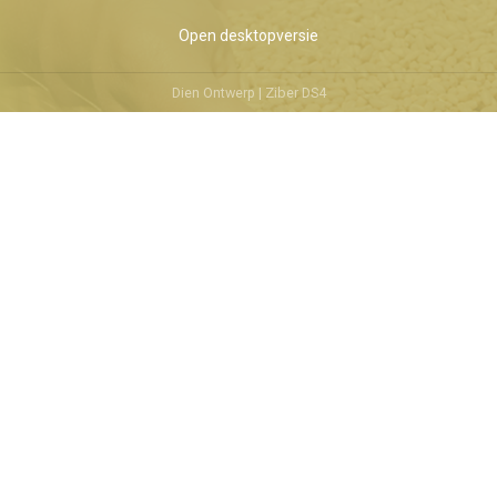
Open desktopversie
Dien Ontwerp |
Ziber DS4