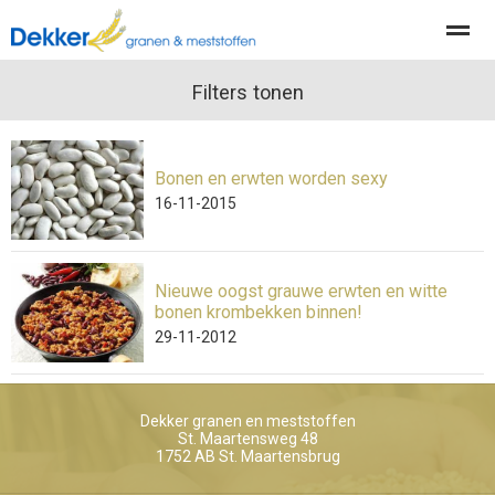
Producten
Diensten
Filters tonen
Actueel
Organisatie
Bonen en erwten worden sexy
Home
Nieuws
Locatie
Contact
Pag
16-11-2015
Nieuwe oogst grauwe erwten en witte
bonen krombekken binnen!
29-11-2012
Dekker granen en meststoffen
St. Maartensweg 48
1752 AB
St. Maartensbrug