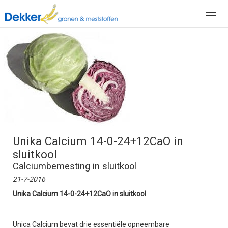
Producten
Diensten
Actueel
Organisatie
Home
Nieuws
Locatie
Contact
Pag
Unika Calcium 14-0-24+12CaO in
sluitkool
Calciumbemesting in sluitkool
21-7-2016
Unika Calcium 14-0-24+12CaO in sluitkool
Unica Calcium bevat drie essentiële opneembare