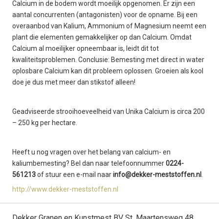
Calcium in de bodem wordt moeilijk opgenomen. Er zijn een
aantal concurrenten (antagonisten) voor de opname. Bij een
overaanbod van Kalium, Ammonium of Magnesium neemt een
plant die elementen gemakkelijker op dan Calcium. Omdat
Calcium al moeilijker opneembaar is, leidt dit tot
kwaliteitsproblemen. Conclusie: Bemesting met direct in water
oplosbare Calcium kan dit probleem oplossen. Groeien als kool
doe je dus met meer dan stikstof alleen!
Geadviseerde strooihoeveelheid van Unika Calcium is circa 200
– 250 kg per hectare.
Heeft u nog vragen over het belang van calcium- en
kaliumbemesting? Bel dan naar telefoonnummer
0224-
561213
of stuur een e-mail naar
info@dekker-meststoffen.nl
.
http://www.dekker-meststoffen.nl
Dekker Granen en Kunstmest BV St. Maartensweg 48