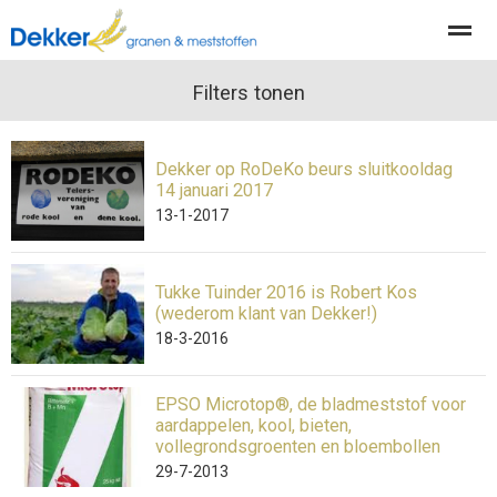
Producten
Diensten
Filters tonen
Actueel
Organisatie
Dekker op RoDeKo beurs sluitkooldag
Home
Nieuws
Locatie
Contact
Pag
14 januari 2017
13-1-2017
Tukke Tuinder 2016 is Robert Kos
(wederom klant van Dekker!)
18-3-2016
EPSO Microtop®, de bladmeststof voor
aardappelen, kool, bieten,
vollegrondsgroenten en bloembollen
29-7-2013