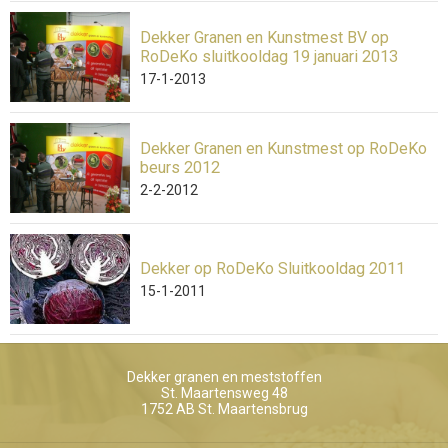
Dekker Granen en Kunstmest BV op
RoDeKo sluitkooldag 19 januari 2013
17-1-2013
Dekker Granen en Kunstmest op RoDeKo
beurs 2012
2-2-2012
Dekker op RoDeKo Sluitkooldag 2011
15-1-2011
Dekker granen en meststoffen
St. Maartensweg 48
1752 AB
St. Maartensbrug