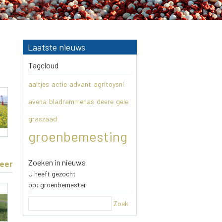
Laatste nieuws
Tagcloud
aaltjes
actie
advant
agritoysnl
avena
bladrammenas
deere
gele
graszaad
groenbemesting
Zoeken in nieuws
eer
U heeft gezocht
op: groenbemester
Zoek