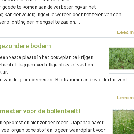
en goede te komen aan de verbeteringvan het
ing kan eenvoudig ingevuld worden door het telen van een
 verplichting een mengsel te zaaien.…
Lees m
 gezondere bodem
n vaste plaats in het bouwplan te krijgen,
e stof, leggen overtollige stikstof vast en
uur.
ze van de groenbemester. Bladrammenas bevordert in veel
Lees m
ester voor de bollenteelt!
in opkomst en niet zonder reden. Japanse haver
t veel organische stof én is geen waardplant voor