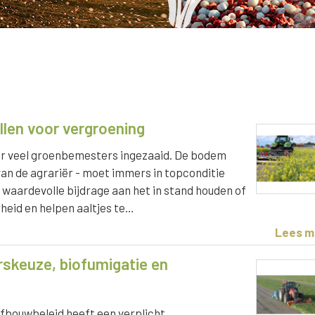
len voor vergroening
r veel groenbemesters ingezaaid. De bodem
van de agrariër - moet immers in topconditie
waardevolle bijdrage aan het in stand houden of
eid en helpen aaltjes te…
Lees m
skeuze, biofumigatie en
fbouwbeleid heeft een verplicht