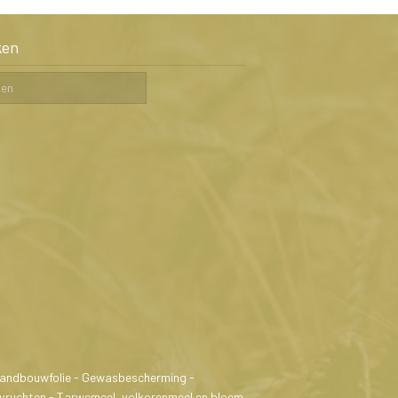
ken
 Landbouwfolie - Gewasbescherming -
lvruchten - Tarwemeel, volkorenmeel en bloem