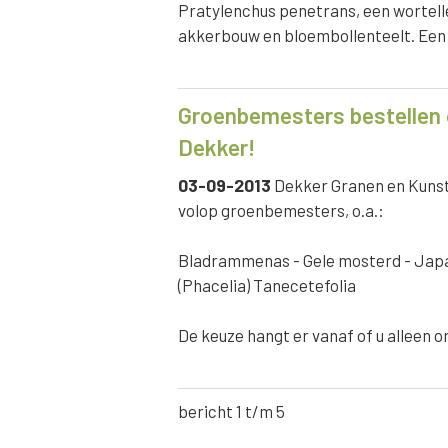
Pratylenchus penetrans, een wortelle
akkerbouw en bloembollenteelt. Een 
Groenbemesters bestellen 
Dekker!
03-09-2013
Dekker Granen en Kunst
volop groenbemesters, o.a.:
Bladrammenas - Gele mosterd - Japan
(Phacelia) Tanecetefolia
De keuze hangt er vanaf of u alleen o
bericht 1 t/m 5