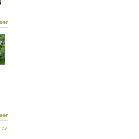
eer
eer
nde