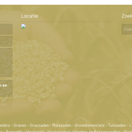
Locatie
Zoe
n en
eders - Granen - Graszaden - Maïszaden - Groenbemesters - Tuinzaden -
ose - Rapsodie - Houtvezel - Houtzaagsel -Honden- en Kattenvoeding - Peu