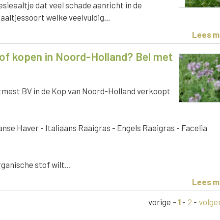
sieaaltje dat veel schade aanricht in de
aaltjessoort welke veelvuldig…
Lees m
of kopen in Noord-Holland? Bel met
mest BV in de Kop van Noord-Holland verkoopt
se Haver - Italiaans Raaigras - Engels Raaigras - Facelia
rganische stof wilt…
Lees m
vorige
-
1
-
2
-
volge