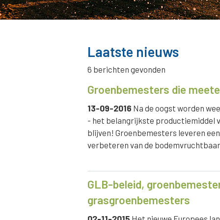
Laatste nieuws
6 berichten gevonden
Groenbemesters die meetel
13-09-2016
Na de oogst worden wee
- het belangrijkste productiemiddel 
blijven! Groenbemesters leveren een 
verbeteren van de bodemvruchtbaarh
GLB-beleid, groenbemester
grasgroenbemesters
02-11-2015
Het nieuwe Europees lan